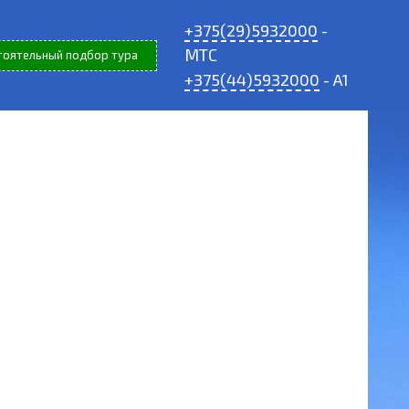
+375(29)5932000
-
МТС
тоятельный подбор тура
+375(44)5932000
- A1