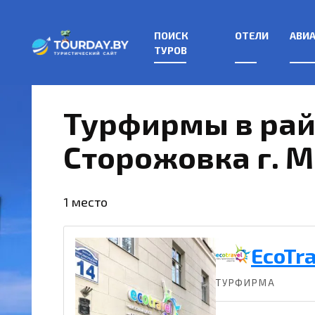
Перейти
к
ПОИСК
ОТЕЛИ
АВИ
содержанию
ТУРОВ
Турфирмы в ра
Сторожовка г. 
1 место
EcoTr
ТУРФИРМА