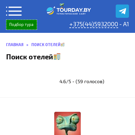
Перейти
к
содержанию
+375(44)5932000
- A1
Подбор тура
ГЛАВНАЯ
»
ПОИСК ОТЕЛЕЙ
Поиск отелей
4.6/5 - (59 голосов)