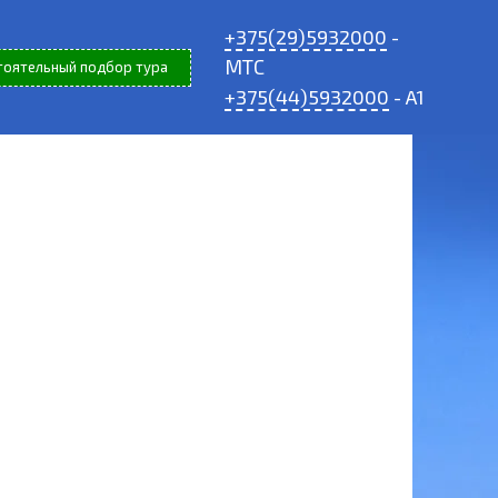
+375(29)5932000
-
МТС
тоятельный подбор тура
+375(44)5932000
- A1