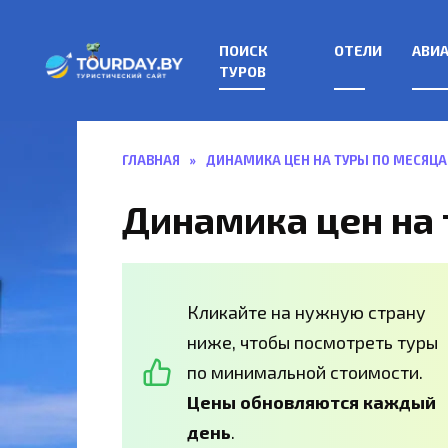
Перейти
к
ПОИСК
ОТЕЛИ
АВИ
содержанию
ТУРОВ
ГЛАВНАЯ
»
ДИНАМИКА ЦЕН НА ТУРЫ ПО МЕСЯЦ
Динамика цен на
Кликайте на нужную страну
ниже, чтобы посмотреть туры
по минимальной стоимости.
Цены обновляются каждый
день
.