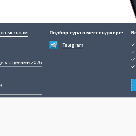
 по месяцам
Подбор тура в мессенджере:
В
Telegram
дых с ценами 2026
и
альности
глашение