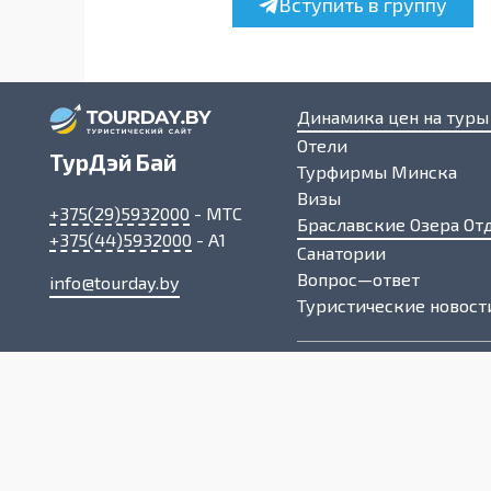
Вступить в группу
Динамика цен на туры
Отели
ТурДэй Бай
Турфирмы Минска
Визы
+375(29)5932000
- МТС
Браславские Озера От
+375(44)5932000
- A1
Санатории
Вопрос—ответ
info@tourday.by
Туристические новост
О проекте
Как мы работаем
Политика конфиденци
Пользовательское со
Карта сайта