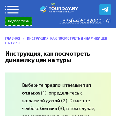
Перейти
к
содержанию
+375(44)5932000
- A1
Подбор тура
ГЛАВНАЯ
»
ИНСТРУКЦИЯ, КАК ПОСМОТРЕТЬ ДИНАМИКУ ЦЕН
НА ТУРЫ
Инструкция, как посмотреть
динамику цен на туры
Выберите предпочитаемый
тип
отдыха
(1), определитесь с
желаемой
датой
(2). Отметьте
чекбокс
без виз
(3), в том случае,