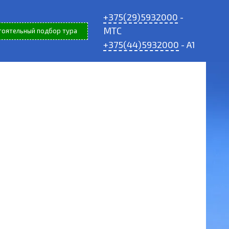
+375(29)5932000
-
МТС
тоятельный подбор тура
+375(44)5932000
- A1