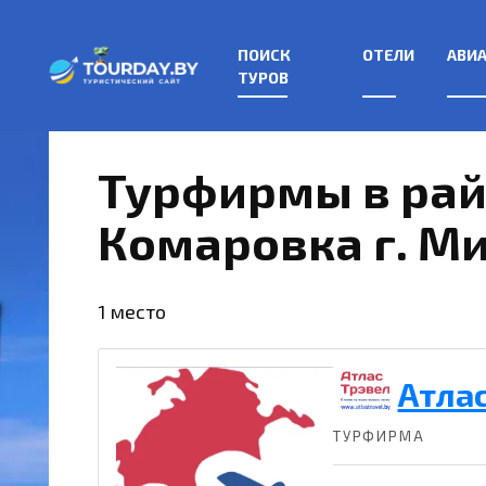
Перейти
к
ПОИСК
ОТЕЛИ
АВИ
содержанию
ТУРОВ
Турфирмы в ра
Комаровка г. М
1 место
Атлас
ТУРФИРМА