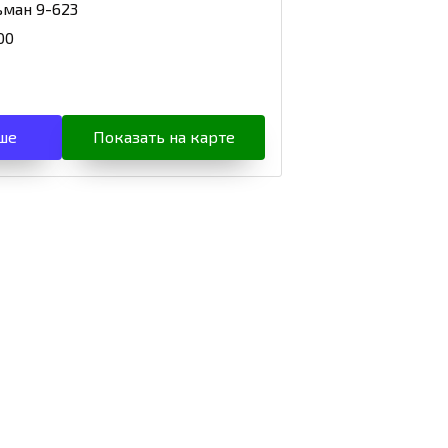
ьман 9-623
00
ше
Показать на карте