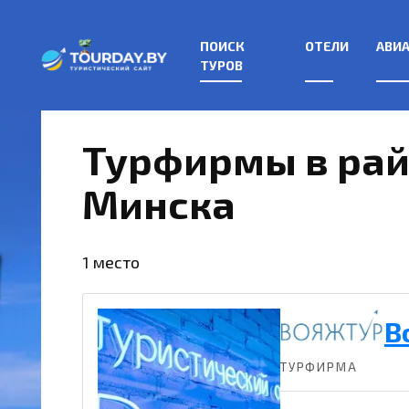
Перейти
к
ПОИСК
ОТЕЛИ
АВИ
содержанию
ТУРОВ
Турфирмы в райо
Минска
1 место
В
ТУРФИРМА