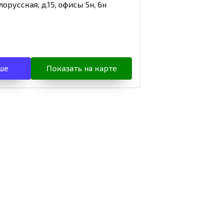
лорусская, д.15, офисы 5н, 6н
ше
Показать на карте