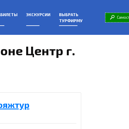
АБИЛЕТЫ
ЭКСКУРСИИ
ВЫБРАТЬ
Самос
ТУРФИРМУ
не Центр г.
ояжтур