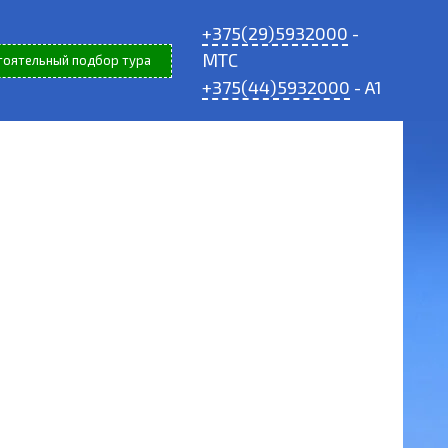
+375(29)5932000
-
МТС
тоятельный подбор тура
+375(44)5932000
- A1