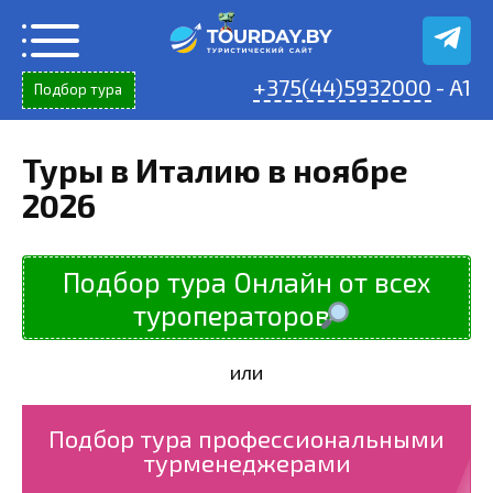
Перейти
к
содержанию
+375(44)5932000
- A1
Подбор тура
Туры в Италию в ноябре
2026
Подбор тура Онлайн от всех
туроператоров
или
Подбор тура профессиональными
турменеджерами