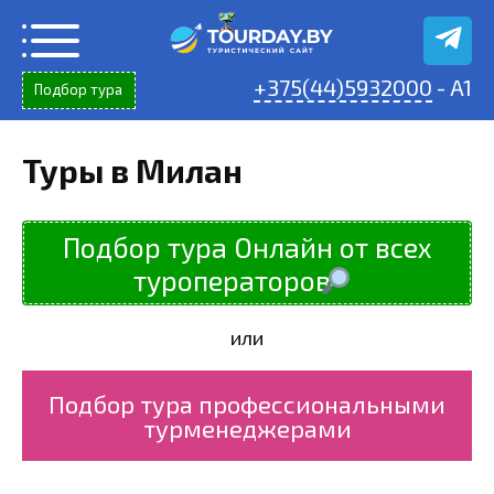
Перейти
к
содержанию
+375(44)5932000
- A1
Подбор тура
Туры в Милан
Подбор тура Онлайн от всех
туроператоров
или
Подбор тура профессиональными
турменеджерами