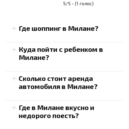
5/5 - (1 голос)
+
Где шоппинг в Милане?
+
Галерея Витторио
Куда пойти с ребенком в
Эмануэле II
— знаменитый
Милане?
крытый торговый центр,
где расположены бутики
+
Зоопарк в Сфорцеско
Сколько стоит аренда
luxury-брендов, такие как
(Giardini Pubblici Indro
автомобиля в Милане?
Prada и Gucci. Здесь также
Montanelli)
— здесь
можно насладиться
можно увидеть
+
Где в Милане вкусно и
чашкой кофе.
разнообразных животных
недорого поесть?
Квадрат моды
и насладиться природой.
(Quadrilatero della Moda)
Вход стоит около \$7 для