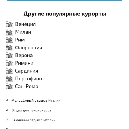
традиционным
итальянским аперитивом
Другие популярные курорты
в этом живописном
Венеция
районе в вечернее время.
Милан
Цены на напитки стартуют
Рим
от $8.
Флоренция
Верона
Римини
Сардиния
Портофино
Сан-Ремо
Молодёжный отдых в Италии
Отдых для пенсионеров
Семейный отдых в Италии