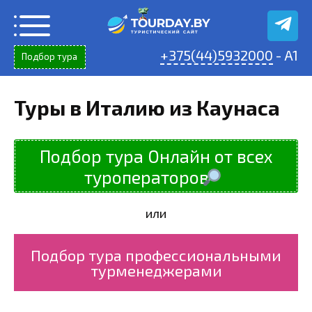
Перейти
к
содержанию
+375(44)5932000
- A1
Подбор тура
Туры в Италию из Каунаса
Подбор тура Онлайн от всех
туроператоров
или
Подбор тура профессиональными
турменеджерами