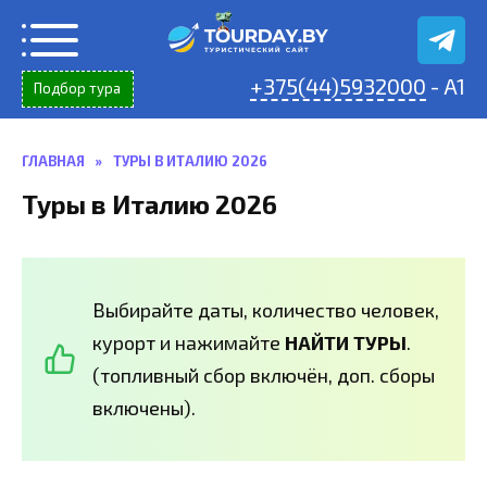
Перейти
к
содержанию
+375(44)5932000
- A1
Подбор тура
ГЛАВНАЯ
»
ТУРЫ В ИТАЛИЮ 2026
Туры в Италию 2026
Выбирайте даты, количество человек,
курорт и нажимайте
НАЙТИ ТУРЫ
.
(топливный сбор включён, доп. сборы
включены).