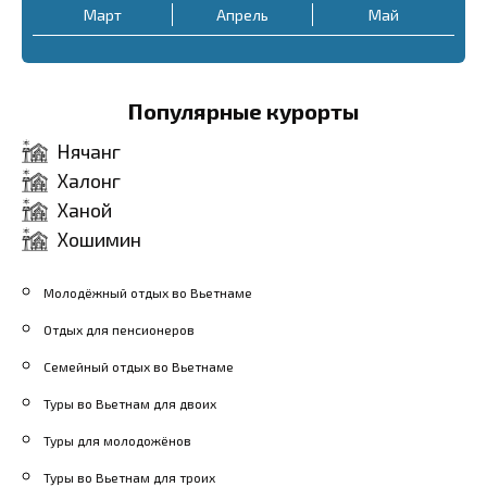
немного разнообразия, это
например, от
250 $
.
Март
Апрель
Май
место предлагает
Проверяйте отзывы перед
отличные пасты и пиццу.
покупкой.
Популярные курорты
Ценовая категория от
8 $
за блюдо.
Нячанг
Кафе
Nguyễn Lộc
: Здесь
Халонг
подают разнообразные
Ханой
Хошимин
вьетнамские блюда,
например, «фо» или «бун».
Молодёжный отдых во Вьетнаме
Цены начинаются от
2 $
за
Отдых для пенсионеров
большую порцию.
Семейный отдых во Вьетнаме
Туры во Вьетнам для двоих
Туры для молодожёнов
Туры во Вьетнам для троих