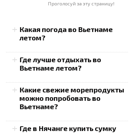
Проголосуй за эту страницу!
+
Какая погода во Вьетнаме
летом?
+
Где лучше отдыхать во
Вьетнаме летом?
+
Нячанг
: Один из самых
Какие свежие морепродукты
популярных курортов, где
можно попробовать во
можно наслаждаться
Вьетнаме?
солнечными пляжами и
хорошей
+
Креветки (Tôm)
: Свежие
Где в Нячанге купить сумку
инфраструктурой. Цены на