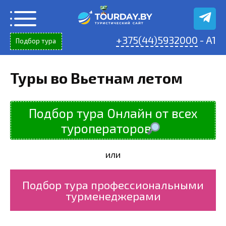
Перейти
к
содержанию
+375(44)5932000
- A1
Подбор тура
Туры во Вьетнам летом
Подбор тура Онлайн от всех
туроператоров
или
Подбор тура профессиональными
турменеджерами