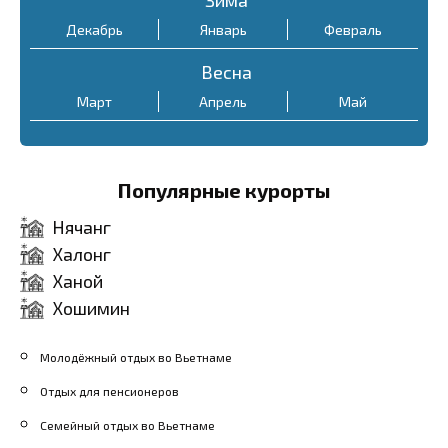
Декабрь
Январь
Февраль
$5
Весна
кари
Март
Апрель
Май
Популярные курорты
$6
Нячанг
Халонг
Ханой
Хошимин
Молодёжный отдых во Вьетнаме
Отдых для пенсионеров
Семейный отдых во Вьетнаме