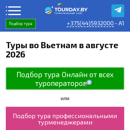
Перейти
к
содержанию
+375(44)5932000
- A1
Подбор тура
Туры во Вьетнам в августе
2026
Подбор тура Онлайн от всех
туроператоров
или
Подбор тура профессиональными
турменеджерами