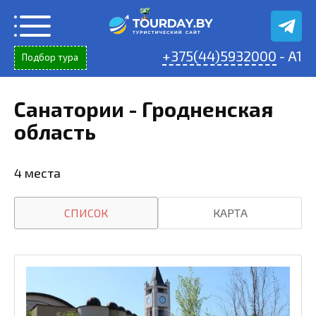
Перейти
к
содержанию
+375(44)5932000
- A1
Подбор тура
Санатории - Гродненская
область
4 места
СПИСОК
КАРТА