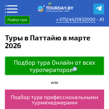
Перейти
к
содержанию
+375(44)5932000
- A1
Подбор тура
Туры в Паттайю в марте
2026
Подбор тура Онлайн от всех
туроператоров
или
Подбор тура профессиональными
турменеджерами