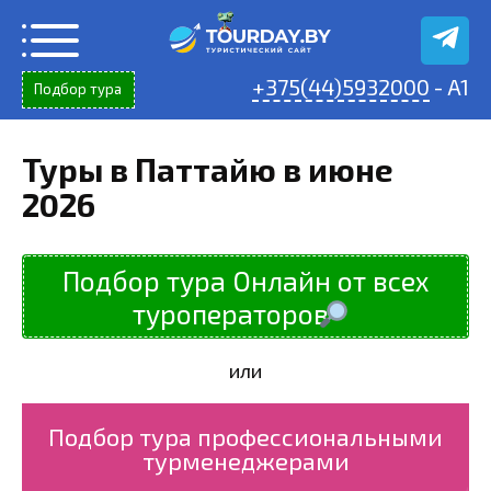
Перейти
к
содержанию
+375(44)5932000
- A1
Подбор тура
Туры в Паттайю в июне
2026
Подбор тура Онлайн от всех
туроператоров
или
Подбор тура профессиональными
турменеджерами