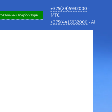
+375(29)5932000
-
МТС
тоятельный подбор тура
+375(44)5932000
- A1