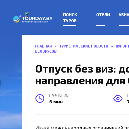
Перейти
к
ПОИСК
ОТЕЛИ
АВИ
содержанию
ТУРОВ
ГЛАВНАЯ
»
ТУРИСТИЧЕСКИЕ НОВОСТИ
»
КУРОР
БЕЛОРУСОВ
Отпуск без виз: 
направления для
НА ЧТЕНИЕ
6 мин
Из-за международных ограничений по