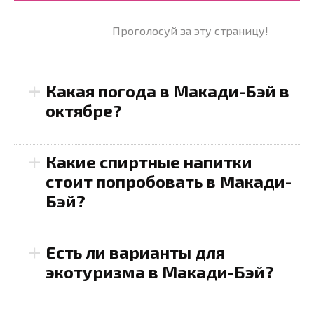
Проголосуй за эту страницу!
+
Какая погода в Макади-Бэй в
октябре?
+
Какие спиртные напитки
стоит попробовать в Макади-
Бэй?
28
33 °C
+
Есть ли варианты для
20
экотуризма в Макади-Бэй?
25-27 °C