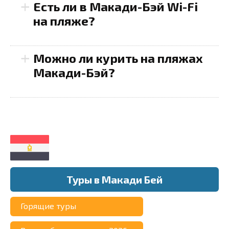
+
Есть ли в Макади-Бэй Wi-Fi
на пляже?
+
Можно ли курить на пляжах
Omar Khayyam
Макади-Бэй?
10-15 $
Wadi El Gemal
Jaz Makadi Saraya
Resort
Lemon & Soul Makadi
Garden
50-70 $
5 $
12 $
Туры в Макади Бей
Горящие туры