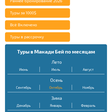
Раннее бронирование 2026
Туры за 1000$
30 $
Stella
Всё Включено
3-5 $
Туры в рассрочку
10-15 $
10-20 $
Туры в Макади Бей по месяцам
Лето
Июнь
Июль
Август
Осень
25-40 $
Сентябрь
Октябрь
Ноябрь
Зима
Декабрь
Январь
Февраль