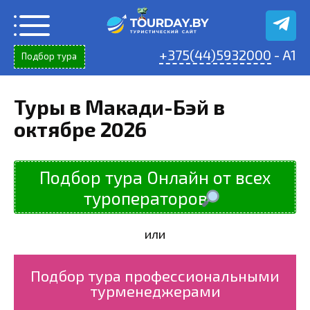
Перейти
к
содержанию
+375(44)5932000
- A1
Подбор тура
Туры в Макади-Бэй в
октябре 2026
Подбор тура Онлайн от всех
туроператоров
или
Подбор тура профессиональными
турменеджерами