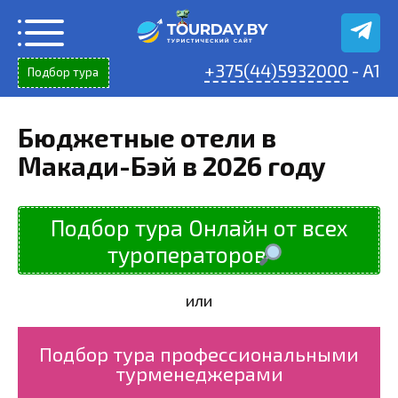
Перейти
к
содержанию
+375(44)5932000
- A1
Подбор тура
Бюджетные отели в
Макади-Бэй в 2026 году
Подбор тура Онлайн от всех
туроператоров
или
Подбор тура профессиональными
турменеджерами