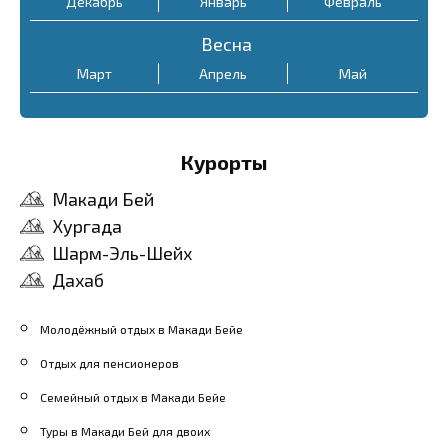
Декабрь
Январь
Февраль
еду. Цены на обед
начинаются с
$12
.
Весна
Март
Апрель
Май
Курорты
Макади Бей
Хургада
Шарм-Эль-Шейх
Дахаб
Молодёжный отдых в Макади Бейе
Отдых для пенсионеров
Семейный отдых в Макади Бейе
Туры в Макади Бей для двоих