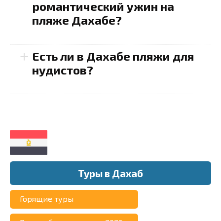
романтический ужин на
Ужин на пляже
— многие
пляже Дахабе?
рестораны организуют
Прогулка на яхте с
романтические вечера с
обедом
— многие
+
Есть ли в Дахабе пляжи для
ужином под звездами.
компании организуют
нудистов?
Средний счет составляет
полудневные или
Контроль за условиями
—
около
60-100 долларов
на
вечерние тура с меню из
перед купанием
двоих, включая блюда из
свежих морепродуктов.
проверяйте текущие
морепродуктов и местные
Цены начинают от
50
погодные условия и
деликатесы.
долларов
на человека,
уровень волн. В
Поездка на верблюдах в
включая обед.
определенные дни море
пустыню
— это
Рестораны на пляже
—
Частная яхта для
может быть бурным,
Туры в Дахаб
приключение, где вы
многие заведения, такие
романтической прогулки
поэтому лучше уточнить
сможете насладиться
как
Seaview Restaurant
и
— идеальный способ
Горящие туры
информацию у местных
вечерним закатом и
Ali Baba
, предлагают
провести время вдвоем.
жителей или работников