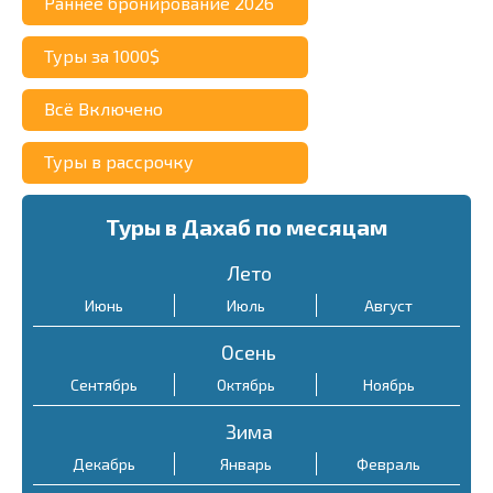
атмосферой романтики.
ужины на открытом
Раннее бронирование 2026
Заказать частную яхту
пляжа.
Такой тур обойдется
воздухе с видом на море.
можно за примерно
200
Туры за 1000$
Места для купания
—
примерно в
50-70
Средний счет на двоих
долларов
за пару часов.
лучше всего выбирать
долларов
на человека.
составляет около
50-100
Всё Включено
День на яхте с плаванием
проверенные пляжи с
Снорклинг в
долларов
, в зависимости
и сноркелингом
— такие
обозначенными зонами
Туры в рассрочку
национальном парке Ras
от заказываемых блюд.
туры часто включают
для купания. Например,
Mohammed
— исследуйте
Частные ужины
—
несколько остановок для
Lagoon
и
Blue Hole
Туры в Дахаб по месяцам
потрясающий мир
некоторые компании
плавания и время для
являются популярными и
подводной жизни вместе.
предоставляют услуги по
Лето
отдыха на борту.
безопасными местами для
Экскурсия стоит около
75
организации специальных
Июнь
Июль
Август
Стоимость обычно около
отдыха.
долларов
с человека.
ужинов на пляже. Это
75 долларов
с человека.
Осень
Безопасность
может включать заранее
Сентябрь
снаряжения
Октябрь
— если вы
Ноябрь
поставленный стол, свечи
планируете использовать
и специальные меню.
Зима
маску и трубку, убедитесь,
Цены могут
Декабрь
Январь
Февраль
что они в хорошем