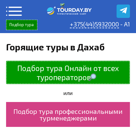
Перейти
к
содержанию
+375(44)5932000
- A1
Подбор тура
Горящие туры в Дахаб
Подбор тура Онлайн от всех
туроператоров
или
Подбор тура профессиональными
турменеджерами