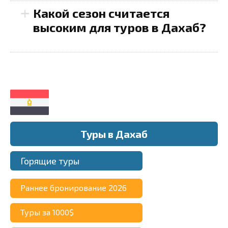
+
Какой сезон считается
высоким для туров в Дахаб?
700–
800 долларов
Blue
20 до 25
Hole
Туры в Дахаб
градусов Цельсия
5–10
долларов
Горящие туры
Раннее бронирование 2026
Туры за 1000$