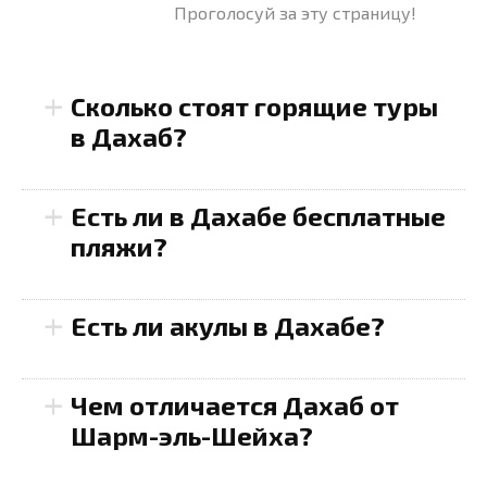
Проголосуй за эту страницу!
+
Сколько стоят горящие туры
в Дахаб?
+
Есть ли в Дахабе бесплатные
пляжи?
+
Есть ли акулы в Дахабе?
500 до 800 долларов
+
Чем отличается Дахаб от
Шарм-эль-Шейха?
500–600 долларов
Лагуна