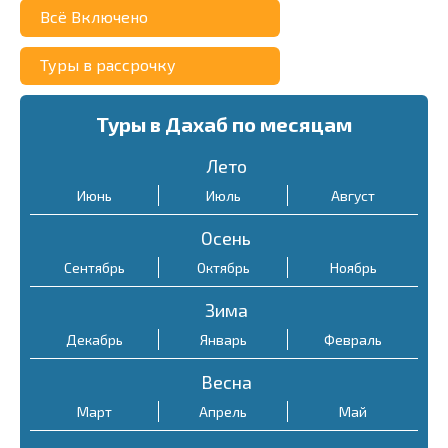
Всё Включено
Blue Hole
Туры в рассрочку
2–5
долларов
Туры в Дахаб по месяцам
Лето
Июнь
Июль
Август
70–120
Осень
80–150
долларов
Сентябрь
Октябрь
Ноябрь
долларов
Зима
Декабрь
Январь
Февраль
Весна
Март
Апрель
Май