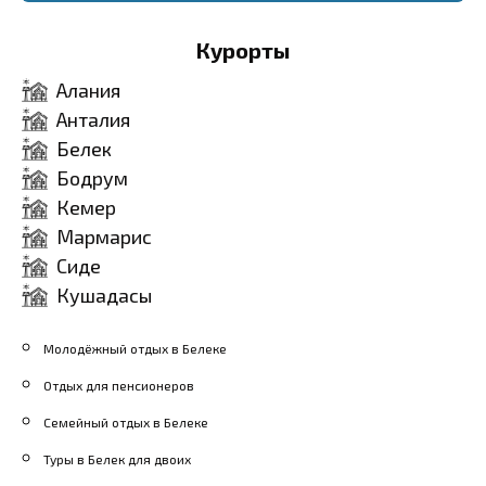
течение года в Белеке
Курорты
могут проводиться
соревнования и фестивали
Алания
серфинга, что привлечёт
Анталия
внимание как новичков,
Белек
Бодрум
так и профессионалов.
Кемер
Мармарис
Сиде
Кушадасы
Молодёжный отдых в Белеке
Отдых для пенсионеров
Семейный отдых в Белеке
Туры в Белек для двоих