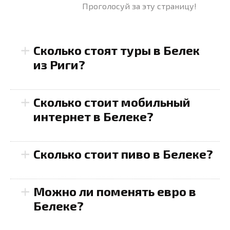
Проголосуй за эту страницу!
+
Сколько стоят туры в Белек
из Риги?
+
Сколько стоит мобильный
интернет в Белеке?
+
Предоплаченные SIM-
Сколько стоит пиво в Белеке?
карты
: Цены начинаются
$500
от
$10
за пакет с 5 ГБ
+
В ресторанах и кафе
:
Можно ли поменять евро в
трафика, который будет
Бокал пива обойдется
Белеке?
$1200
действовать в течение
примерно от
$3
до
$6
, в
месяца.