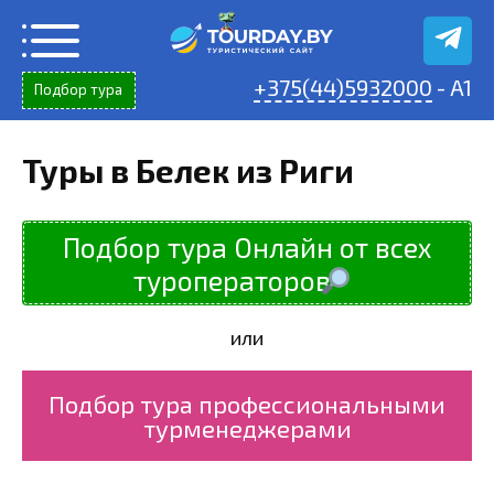
Перейти
к
содержанию
+375(44)5932000
- A1
Подбор тура
Туры в Белек из Риги
Подбор тура Онлайн от всех
туроператоров
или
Подбор тура профессиональными
турменеджерами