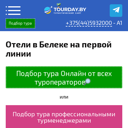
Перейти
к
содержанию
+375(44)5932000
- A1
Подбор тура
Отели в Белеке на первой
линии
Подбор тура Онлайн от всех
туроператоров
или
Подбор тура профессиональными
турменеджерами