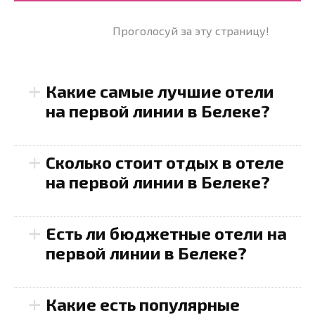
Проголосуй за эту страницу!
+
Какие самые лучшие отели
на первой линии в Белеке?
+
Rixos Premium Belek
—
Сколько стоит отдых в отеле
этот отель отличается
на первой линии в Белеке?
роскошными номерами и
широкой
+
Есть ли бюджетные отели на
инфраструктурой. Гостей
первой линии в Белеке?
ждут отличные рестораны
и множество
+
Club Mega Saray
—
Какие есть популярные
развлекательных