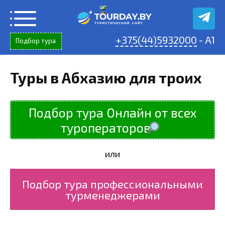
Перейти
к
содержанию
+375(44)5932000
- A1
Подбор тура
Туры в Абхазию для троих
Подбор тура Онлайн от всех
туроператоров
или
Подбор тура профессиональными
турменеджерами