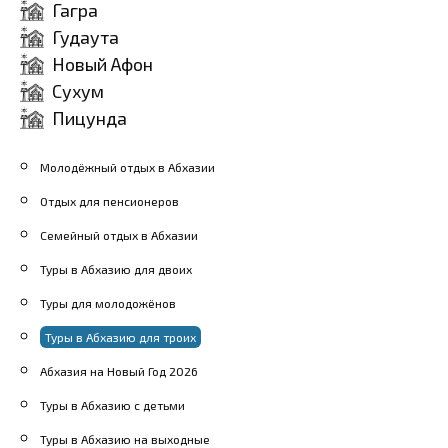
Гагра
исследовать дикую
Пещеры Вероники -
Гудаута
природу Абхазии.
Исследуйте уникальные
Новый Афон
Парашютный спорт - Для
пещеры со сталактитами и
Сухум
любителей экстрима
сталагмитами.
Пицунда
доступен парашютный
спорт с прыжками с
Молодёжный отдых в Абхазии
парашютом или
Отдых для пенсионеров
парапланом.
Семейный отдых в Абхазии
Верховая езда -
Туры в Абхазию для двоих
Возможность насладиться
Туры для молодожёнов
прогулками на лошадях,
Туры в Абхазию для троих
исследуя красивую
Абхазия на Новый Год 2026
природу Абхазии верхом.
Туры в Абхазию с детьми
Туры в Абхазию на выходные