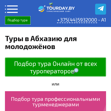
Перейти
к
содержанию
+375(44)5932000
- A1
Подбор тура
Туры в Абхазию для
молодожёнов
Подбор тура Онлайн от всех
туроператоров
или
Подбор тура профессиональными
турменеджерами