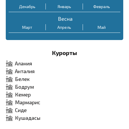
Декабрь
Январь
Февраль
Весна
Март
Апрель
Май
Курорты
Алания
Анталия
Белек
Бодрум
Кемер
Мармарис
Сиде
Кушадасы