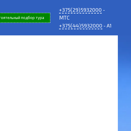
+375(29)5932000
-
МТС
тоятельный подбор тура
+375(44)5932000
- A1