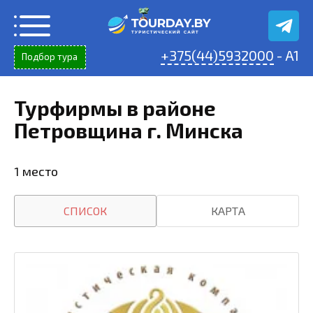
Перейти
к
содержанию
+375(44)5932000
- A1
Подбор тура
Турфирмы в районе
Петровщина г. Минска
1 место
СПИСОК
КАРТА