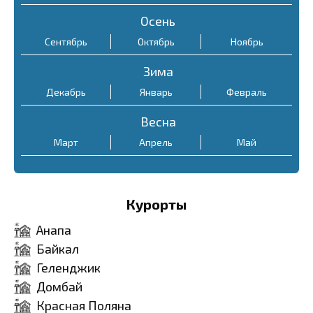
Ахун: Подъем на гору
Осень
Ахун, откуда открывается
Сентябрь
Октябрь
Ноябрь
потрясающий вид на
Зима
окрестности.
Декабрь
Январь
Февраль
Дендрарий: Посещение
ботанического сада с
Весна
огромным разнообразием
Март
Апрель
Май
растений.
Морской порт: Прогулка по
Курорты
причалам, наблюдение за
морскими судами и
Анапа
яхтами.
Байкал
Кавказская ривьера:
Геленджик
Домбай
Посещение пляжей и
Красная Поляна
красивых уголков вокруг