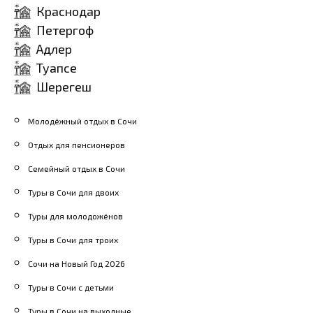
Краснодар
Сочи.
Петергоф
Музеи: Посещение музеев,
Адлер
например, музея Петра I,
Туапсе
музея морской авиации
Шерегеш
или исторического музея.
Сочинский национальный
Молодёжный отдых в Сочи
парк: Прогулки по
Отдых для пенсионеров
живописным тропам
Семейный отдых в Сочи
парка, наслаждение
Туры в Сочи для двоих
природой и свежим
Туры для молодожёнов
воздухом.
Туры в Сочи для троих
Сочи на Новый Год 2026
Туры в Сочи с детьми
Туры в Сочи на выходные