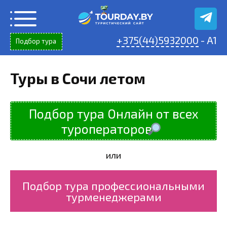
Перейти
к
содержанию
+375(44)5932000
- A1
Подбор тура
Туры в Сочи летом
Подбор тура Онлайн от всех
туроператоров
или
Подбор тура профессиональными
турменеджерами