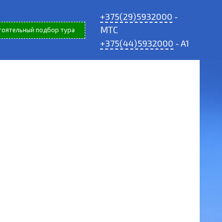
+375(29)5932000
-
МТС
тоятельный подбор тура
+375(44)5932000
- A1