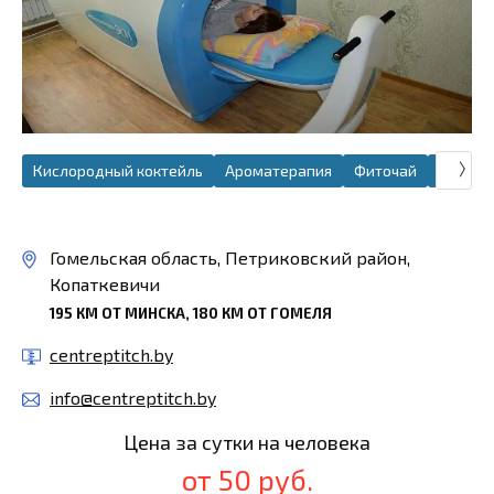
Кислородный коктейль
Ароматерапия
Фиточай
Галоте
Гомельская область, Петриковский район,
Копаткевичи
195 КМ ОТ МИНСКА, 180 КМ ОТ ГОМЕЛЯ
centreptitch.by
info@centreptitch.by
Цена за сутки на человека
от 50 руб.