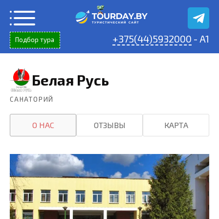
Перейти
к
содержанию
+375(44)5932000
- A1
Подбор тура
Белая Русь
САНАТОРИЙ
О НАС
ОТЗЫВЫ
КАРТА