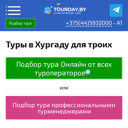
Перейти
к
содержанию
+375(44)5932000
- A1
Подбор тура
Туры в Хургаду для троих
Подбор тура Онлайн от всех
туроператоров
или
Подбор тура профессиональными
турменеджерами