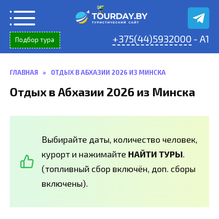
Перейти
к
содержанию
+375(44)5932000
- A1
Подбор тура
ГЛАВНАЯ
»
ОТДЫХ В АБХАЗИИ 2026 ИЗ МИНСКА
Отдых в Абхазии 2026 из Минска
Выбирайте даты, количество человек,
курорт и нажимайте
НАЙТИ ТУРЫ
.
(топливный сбор включён, доп. сборы
включены).