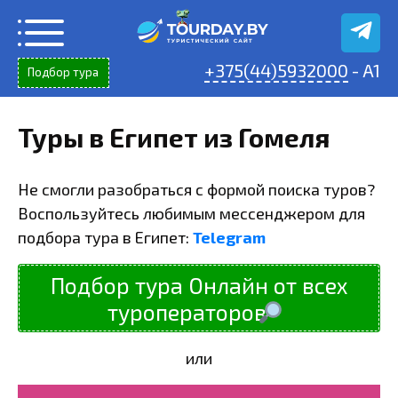
Перейти
к
содержанию
+375(44)5932000
- A1
Подбор тура
Туры в Египет из Гомеля
Не смогли разобраться с формой поиска туров?
Воспользуйтесь любимым мессенджером для
подбора тура в Египет:
Telegram
Подбор тура Онлайн от всех
туроператоров
или