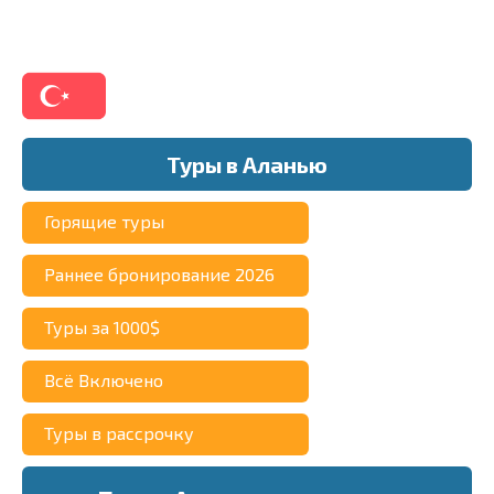
Туры в Аланью
Март - май: Весна
считается одним из
Горящие туры
лучших времён для
Раннее бронирование 2026
посещения Аланьи. В это
время температуры уже
Туры за 1000$
хороши для отдыха —
Всё Включено
около 20-25°C, но поток
туристов еще небольшой.
Туры в рассрочку
Цены на гостиницы могут
снижаться на 30-50% по