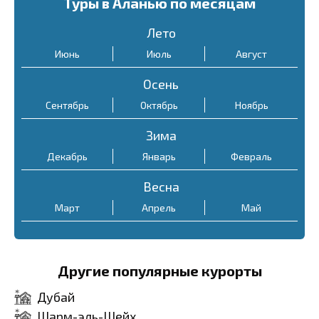
Туры в Аланью по месяцам
сравнению с летними
Лето
месяцами. Номера в
Июнь
Июль
Август
отелях могут стоить от $30
за ночь.
Осень
Сентябрь - ноябрь: Осень
Сентябрь
Октябрь
Ноябрь
также подходит для
Зима
экономного отдыха.
Декабрь
Январь
Февраль
Погода всё ещё тёплая, а
цены начинают снижаться
Весна
после окончания высокого
Март
Апрель
Май
сезона. Например, в
сентябре и октября можно
Другие популярные курорты
найти хорошие
предложения на отели от
Дубай
$35−60 за ночь.
Шарм-эль-Шейх