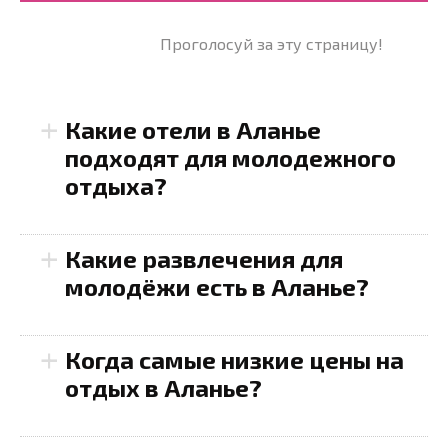
Проголосуй за эту страницу!
+
Какие отели в Аланье
подходят для молодежного
отдыха?
+
Pegasos Resort;
Какие развлечения для
Delphin De Luxe Resort;
молодёжи есть в Аланье?
Kirbiyik Resort Hotel;
Utopia World Hotel;
+
Когда самые низкие цены на
Quattro Beach Spa & Resort;
отдых в Аланье?
Kirman Sidera Luxury & Spa;
Pegasos Club.