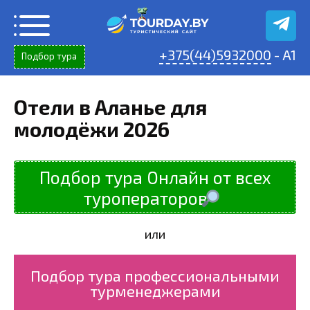
Перейти
к
содержанию
+375(44)5932000
- A1
Подбор тура
Отели в Аланье для
молодёжи 2026
Подбор тура Онлайн от всех
туроператоров
или
Подбор тура профессиональными
турменеджерами