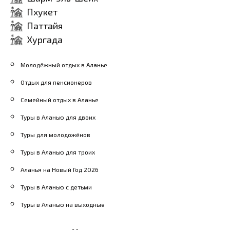
Зимний период (декабрь -
Пхукет
Паттайя
февраль): Хотя это не
Хургада
самый популярный сезон
для пляжного отдыха,
Молодёжный отдых в Аланье
цены на жильё и
Отдых для пенсионеров
авиабилеты в это время
Семейный отдых в Аланье
гораздо ниже. Номера
Туры в Аланью для двоих
можно найти даже от $25
за ночь, но имейте в виду,
Туры для молодожёнов
что погода может быть
Туры в Аланью для троих
прохладной, и многие
Аланья на Новый Год 2026
развлечения могут быть
Туры в Аланью с детьми
недоступны.
Туры в Аланью на выходные